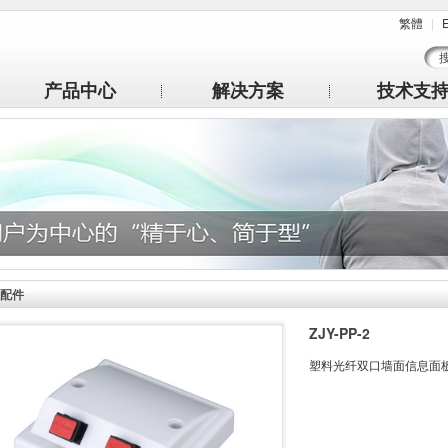
繁體
|
E
产品中心
解决方案
技术支
配件
ZJY-PP-2
塑料光纤双口墙面信息面