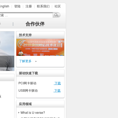
nglish
|
登陆
|
注册
|
联系我们
|
社区
持
合作伙伴
技术支持
了解更多
»
驱动快速下载
PCI网卡驱动
下载
USB网卡驱动
下载
板
应用领域
What is U-verse?