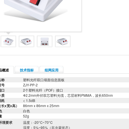
品概述
技术指标
组网应用
名称
塑料光纤双口墙面信息面板
型号
ZJY-PP-2
端口
2个塑料光纤（POF）接口
介质
Φ2.2mm外径双芯塑料光缆，芯层材料PMMA，波长650nm
损耗
< 1.5dB
（长x宽x高）
86mm x 86mm x 25mm
色
白色
量
52g
环境要求
温度：-20°C~70°C
湿度：5%~95%（非冷凝状态）