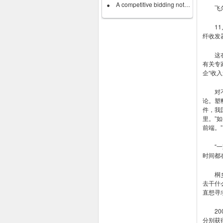
A competitive bidding notice on POF...
飞尔康
11月
纤收发
这在全
有关专
企“收入
对不少
论。塑
件，我
里。”
前端。”
“一路
时间都
桐乡乌
去干什
直想寻
200
分别获