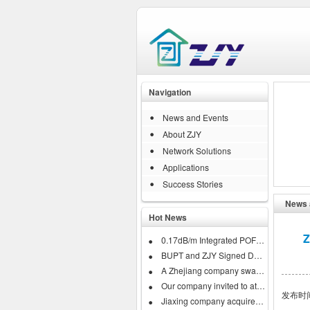
Navigation
News and Events
About ZJY
Network Solutions
Applications
Success Stories
News 
Hot News
Z
0.17dB/m Integrated POF Business...
BUPT and ZJY Signed Developing...
A Zhejiang company swallow down the...
Our company invited to attend...
发布时间:
Jiaxing company acquires IRISH...