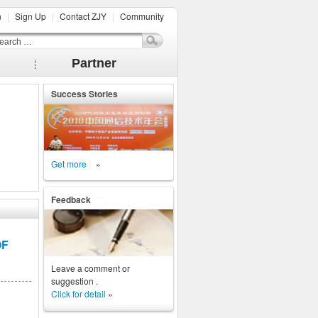
n
|
Sign Up
|
Contact ZJY
|
Community
Partner
Success Stories
Get more
»
Feedback
OF
Leave a comment or
suggestion .
Click for detail
»