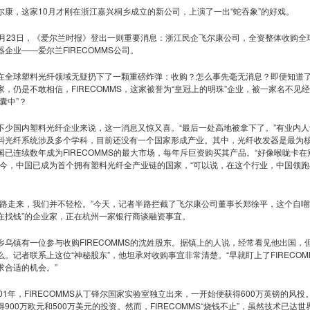
，这家10月才刚在浙江嘉兴桐乡成立的新公司，上演了一出“蛇吞象”的好戏。
23日，《爱尔兰时报》登出一则重要消息：浙江民企飞尔康公司，全资整体收购全
器企业――爱尔兰FIRECOMMS公司。
球塑料光纤领域无疑扔下了一颗重磅炸弹：收购？怎么事先毫无消息？即便知道
家，仍是不敢相信，FIRECOMMS，这家被誉为“皇冠上的明珠”企业，被一家名不见
囊中”？
国内塑料光纤企业来说，这一消息又惊又喜。“最后一处高地被拿下了。”有业内人
料光纤系统涉及多个学科，目前还没有一个国家形成产业。其中，光纤收发器是最为
国已连续数年成为FIRECOMMS的最大市场，每年斥巨资购买其产品。“好像喉咙卡在
如今，中国已成为首个拥有塑料光纤全产业链的国家，“可以说，在这个行业，中国领跑
走来，我们并不轻松。”今天，记者半路拦截了飞尔康公司董事长郑徐平，这个自嘲“
在找钱”的企业家，正在杭州一家银行商谈融资事宜。
镇有一位参与收购FIRECOMMS的沈姓股东。据镇上的人说，经常看见他出国，
么。记者联系上这位“神秘股东”，他坦承对收购事宜非常清楚。“早就盯上了FIRECOM
求合适的机会。”
1年，FIRECOMMS从丁铎尔国家实验室独立出来，一开始便获得600万英镑的风投
得900万欧元和500万美元的投资。然而，FIRECOMMS“烧钱不止”，虽然技术已达世