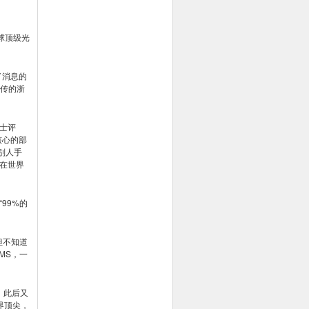
球顶级光
了消息的
经传的浙
士评
核心的部
别人手
在世界
99%的
但不知道
MS，一
。此后又
界顶尖，