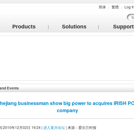
简体
|
繁體
|
Log I
Products
Solutions
Support
and Events
hejiang businessman show big power to acquires IRISH P
company
2010年12月02日 19:24 |
进入复兴论坛
| 来源：爱尔兰时报